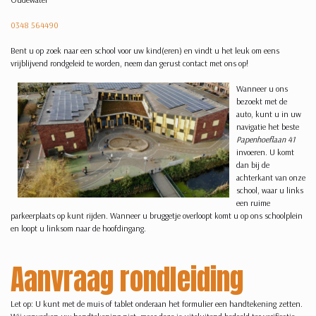
0348 564490
Bent u op zoek naar een school voor uw kind(eren) en vindt u het leuk om eens
vrijblijvend rondgeleid te worden, neem dan gerust contact met ons op!
Wanneer u ons
bezoekt met de
auto, kunt u in uw
navigatie het beste
Papenhoeflaan 41
invoeren. U komt
dan bij de
achterkant van onze
school, waar u links
een ruime
parkeerplaats op kunt rijden. Wanneer u bruggetje overloopt komt u op ons schoolplein
en loopt u linksom naar de hoofdingang.
Aanvraag rondleiding
Let op: U kunt met de muis of tablet onderaan het formulier een handtekening zetten.