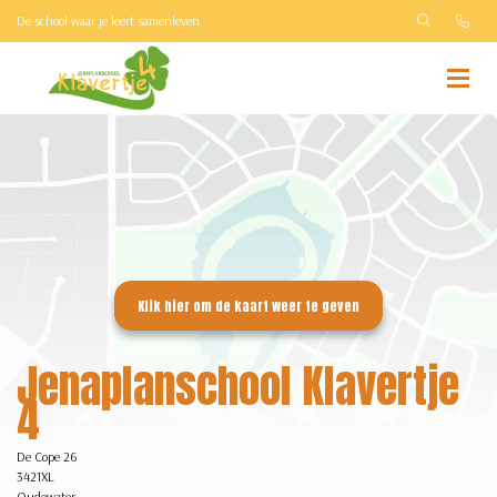
De school waar je leert samenleven
Jenaplanschool Klavertje
4
De Cope 26
3421XL
Oudewater