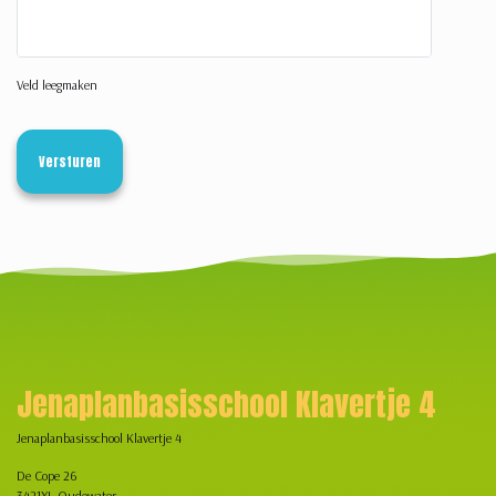
Veld leegmaken
Jenaplanbasisschool Klavertje 4
Jenaplanbasisschool Klavertje 4
De Cope 26
3421XL Oudewater