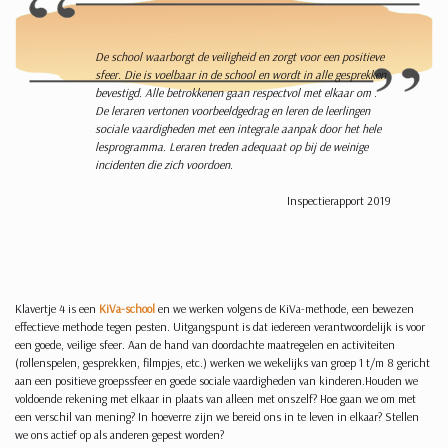
De school waarborgt de veiligheid en zorgt voor een positieve
sfeer. Die is voelbaar in de school en wordt in alle gesprekken
bevestigd. Alle betrokkenen gaan respectvol met elkaar om .
De leraren vertonen voorbeeldgedrag en leren de leerlingen
sociale vaardigheden met een integrale aanpak door het hele
lesprogramma. Leraren treden adequaat op bij de weinige
incidenten die zich voordoen.
Inspectierapport 2019
Klavertje 4 is een
KiVa-school
en we werken volgens de KiVa-methode, een bewezen
effectieve methode tegen pesten. Uitgangspunt is dat iedereen verantwoordelijk is voor
een goede, veilige sfeer. Aan de hand van doordachte maatregelen en activiteiten
(rollenspelen, gesprekken, filmpjes, etc.) werken we wekelijks van groep 1 t/m 8 gericht
aan een positieve groepssfeer en goede sociale vaardigheden van kinderen.Houden we
voldoende rekening met elkaar in plaats van alleen met onszelf? Hoe gaan we om met
een verschil van mening? In hoeverre zijn we bereid ons in te leven in elkaar? Stellen
we ons actief op als anderen gepest worden?