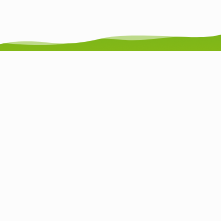
Jenaplanbasisschool Klavertje 4
Jenaplanbasisschool Klavertje 4
De Cope 26
3421XL Oudewater
Telefoon: 0348 564490
E-mail: info@k4o.nl
Informatie
Bent u op zoek naar een school voor uw kind(eren) en wilt u graag een rondleiding of
meer informatie? Neem dan gerust contact met ons op!