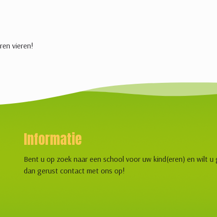
ren vieren!
Informatie
Bent u op zoek naar een school voor uw kind(eren) en wilt u
dan gerust contact met ons op!