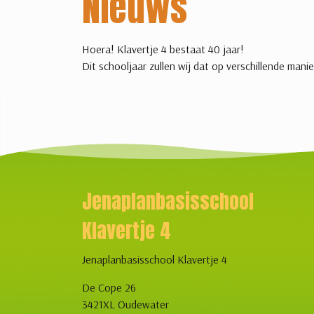
Nieuws
Hoera! Klavertje 4 bestaat 40 jaar!
Dit schooljaar zullen wij dat op verschillende manie
Jenaplanbasisschool
Klavertje 4
Jenaplanbasisschool Klavertje 4
De Cope 26
3421XL Oudewater