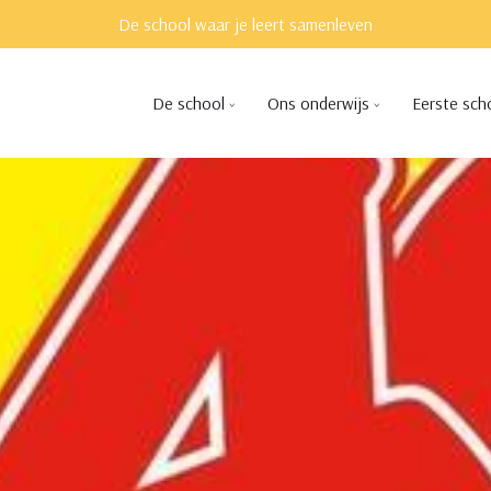
De school waar je leert samenleven
De school
Ons onderwijs
Eerste sch