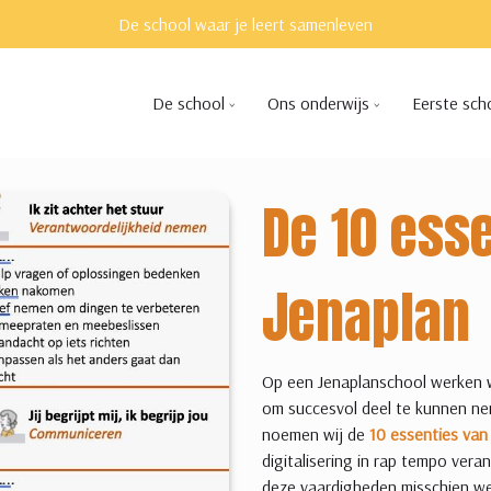
De school waar je leert samenleven
De school
Ons onderwijs
Eerste sch
De 10 ess
Jenaplan
Op een Jenaplanschool werken we
om succesvol deel te kunnen n
noemen wij de
10 essenties van
digitalisering in rap tempo vera
deze vaardigheden misschien wel