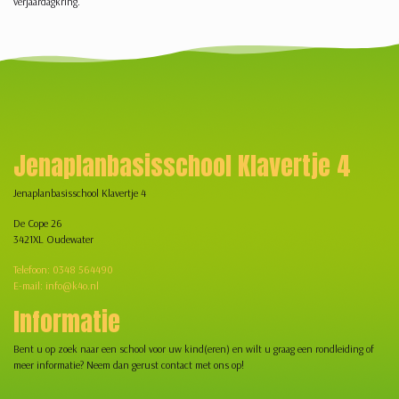
verjaardagkring.
Jenaplanbasisschool Klavertje 4
Jenaplanbasisschool Klavertje 4
De Cope 26
3421XL Oudewater
Telefoon: 0348 564490
E-mail: info@k4o.nl
Informatie
Bent u op zoek naar een school voor uw kind(eren) en wilt u graag een rondleiding of
meer informatie? Neem dan gerust contact met ons op!