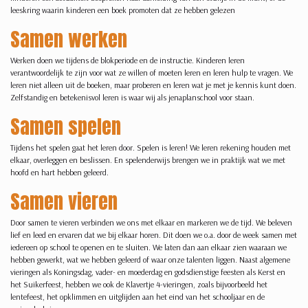
leeskring waarin kinderen een boek promoten dat ze hebben gelezen
Samen werken
Werken doen we tijdens de blokperiode en de instructie. Kinderen leren
verantwoordelijk te zijn voor wat ze willen of moeten leren en leren hulp te vragen. We
leren niet alleen uit de boeken, maar proberen en leren wat je met je kennis kunt doen.
Zelfstandig en betekenisvol leren is waar wij als jenaplanschool voor staan.
Samen spelen
Tijdens het spelen gaat het leren door. Spelen is leren! We leren rekening houden met
elkaar, overleggen en beslissen. En spelenderwijs brengen we in praktijk wat we met
hoofd en hart hebben geleerd.
Samen vieren
Door samen te vieren verbinden we ons met elkaar en markeren we de tijd. We beleven
lief en leed en ervaren dat we bij elkaar horen. Dit doen we o.a. door de week samen met
iedereen op school te openen en te sluiten. We laten dan aan elkaar zien waaraan we
hebben gewerkt, wat we hebben geleerd of waar onze talenten liggen. Naast algemene
vieringen als Koningsdag, vader- en moederdag en godsdienstige feesten als Kerst en
het Suikerfeest, hebben we ook de Klavertje 4-vieringen, zoals bijvoorbeeld het
lentefeest, het opklimmen en uitglijden aan het eind van het schooljaar en de