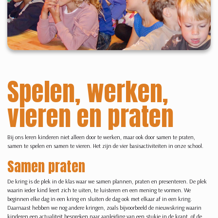
Spelen, werken,
vieren en praten
Bij ons leren kinderen niet alleen door te werken, maar ook door samen te praten,
samen te spelen en samen te vieren. Het zijn de vier basisactiviteiten in onze school.
Samen praten
De kring is de plek in de klas waar we samen plannen, praten en presenteren. De plek
waarin ieder kind leert zich te uiten, te luisteren en een mening te vormen. We
beginnen elke dag in een kring en sluiten de dag ook met elkaar af in een kring.
Daarnaast hebben we nog andere kringen, zoals bijvoorbeeld de nieuwskring waarin
kinderen een actualiteit bespreken naar aanleiding van een stukje in de krant, of de