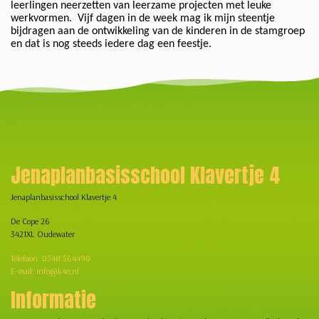
leerlingen neerzetten van leerzame projecten met leuke
werkvormen. Vijf dagen in de week mag ik mijn steentje
bijdragen aan de ontwikkeling van de kinderen in de stamgroep
en dat is nog steeds iedere dag een feestje.
Jenaplanbasisschool Klavertje 4
Jenaplanbasisschool Klavertje 4
De Cope 26
3421XL Oudewater
Telefoon: 0348 564490
E-mail: info@k4o.nl
Informatie