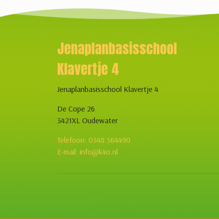
Jenaplanbasisschool
Klavertje 4
Jenaplanbasisschool Klavertje 4
De Cope 26
3421XL Oudewater
Telefoon: 0348 564490
E-mail: info@k4o.nl