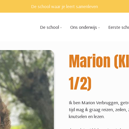
De school waar je leert samenleven
De school
Ons onderwijs
Eerste sch
Marion (K
1/2)
Ik ben Marion Verbruggen, getro
tijd mag ik graag reizen, zeilen
knutselen en lezen.